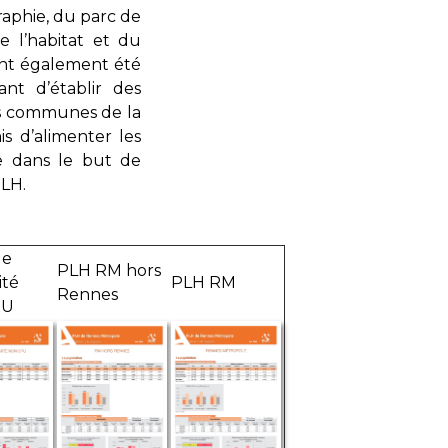
raphie, du parc de
 l’habitat et du
 ont également été
nt d’établir des
es communes de la
s d’alimenter les
e dans le but de
PLH.
de
PLH RM hors
ité
PLH RM
Rennes
RU