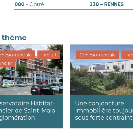
080
– Cintré
238 – RENNES
e thème
ohésion sociale
Habitat
Cohésion sociale
Hab
oncier
servatoire Habitat-
Une conjoncture
ncier de Saint-Malo
immobilière toujou
glomération
sous forte contrain