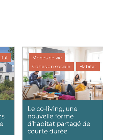
itat
Modes de vie
Cohésion sociale
Habitat
Le co-living, une
rs
nouvelle forme
te
d’habitat partagé de
courte durée