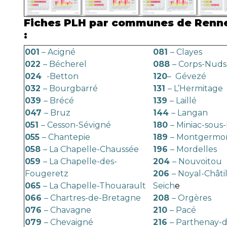
Fiches PLH par communes de Renn
:
001
– Acigné
081
– Clayes
022
– Bécherel
088
– Corps-Nuds
024
-Betton
120
– Gévezé
032
– Bourgbarré
131
– L’Hermitage
039
– Brécé
139
– Laillé
047
– Bruz
144
– Langan
051
– Cesson-Sévigné
180
– Miniac-sous
055
– Chantepie
189
– Montgermo
058
– La Chapelle-Chaussée
196
– Mordelles
059
– La Chapelle-des-
204
– Nouvoitou
Fougeretz
206
– Noyal-Châti
065
– La Chapelle-Thouarault
Seich
e
066
– Chartres-de-Bretagne
208
– Orgères
076
– Chavagne
210
– Pacé
079
– Chevaigné
216
– Parthenay-