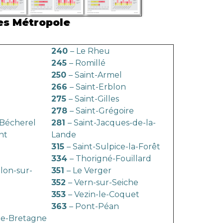
es Métropole
240
– Le Rheu
245
– Romillé
250
– Saint-Armel
266
– Saint-Erblon
275
– Saint-Gilles
278
– Saint-Grégoire
-Bécherel
281
– Saint-Jacques-de-la-
nt
Lande
315
– Saint-Sulpice-la-Forêt
334
– Thorigné-Fouillard
llon-sur-
351
– Le Verger
352
– Vern-sur-Seiche
353
– Vezin-le-Coquet
363
– Pont-Péan
de-Bretagne