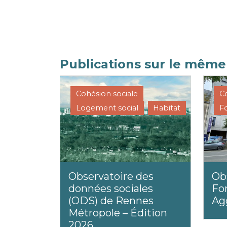
Publications sur le mêm
Cohésion sociale
C
Logement social
Habitat
F
Observatoire des
Ob
données sociales
Fo
(ODS) de Rennes
Ag
Métropole – Édition
2026