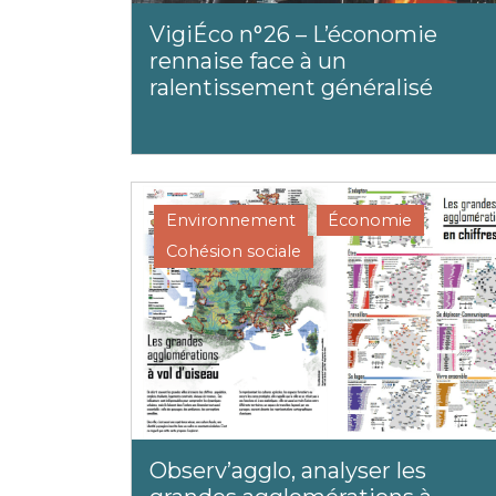
VigiÉco n°26 – L’économie
rennaise face à un
ralentissement généralisé
Environnement
Économie
Cohésion sociale
Observ’agglo, analyser les