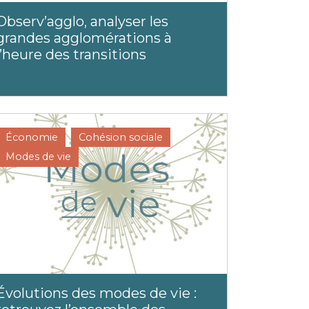
Observ’agglo, analyser les
grandes agglomérations à
l’heure des transitions
Économie
Cohésion sociale
Modes de vie
Évolutions des modes de vie :