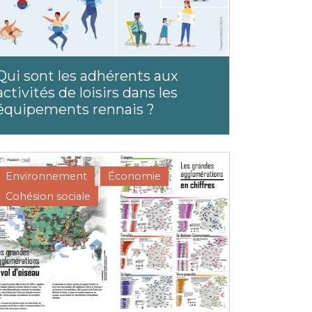
Qui sont les adhérents aux
activités de loisirs dans les
équipements rennais ?
Environnement
Économie
Cohésion sociale