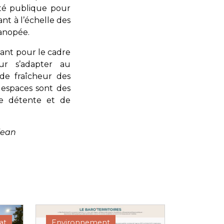
été publique pour
nt à l’échelle des
canopée.
tant pour le cadre
ur s’adapter au
 de fraîcheur des
 espaces sont des
de détente et de
jean
at
Environnement