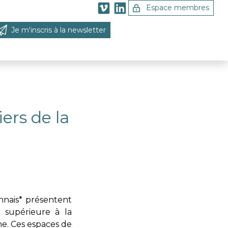
Espace membres
Je m'inscris à la newsletter
 la recherche
ers de la
ennais* présentent
 supérieure à la
e. Ces espaces de