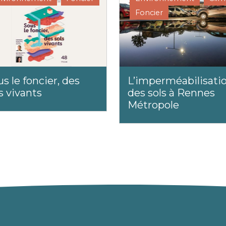
Foncier
s le foncier, des
L’imperméabilisati
s vivants
des sols à Rennes
Métropole