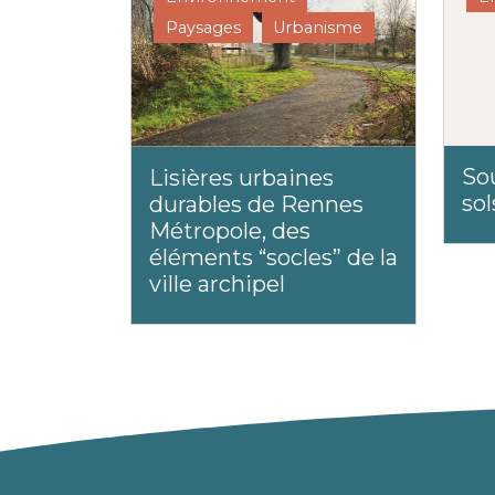
Paysages
Urbanisme
Sou
Lisières urbaines
sol
durables de Rennes
Métropole, des
éléments “socles” de la
ville archipel