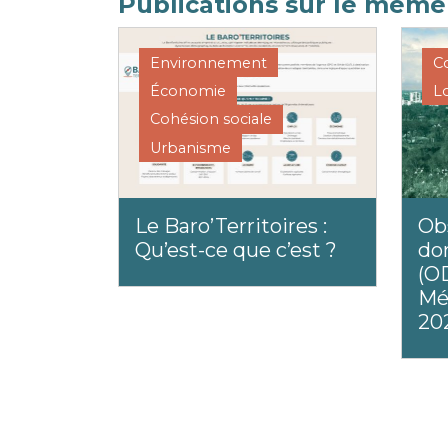
Publications sur le mêm
Environnement
C
Économie
L
Cohésion sociale
Urbanisme
Le Baro’Territoires :
Ob
Qu’est-ce que c’est ?
do
(O
Mé
20