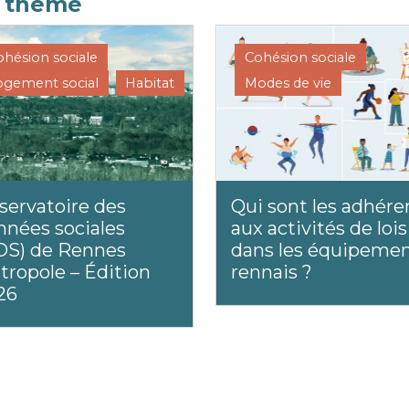
e thème
ohésion sociale
Cohésion sociale
ogement social
Habitat
Modes de vie
servatoire des
Qui sont les adhére
nnées sociales
aux activités de lois
DS) de Rennes
dans les équipeme
tropole – Édition
rennais ?
26