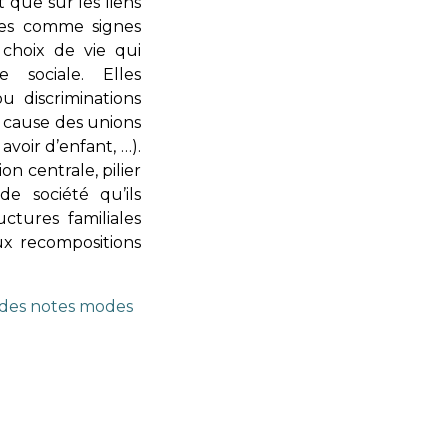
 que sur les liens
ues comme signes
 choix de vie qui
 sociale. Elles
u discriminations
n cause des unions
voir d’enfant, …).
on centrale, pilier
de société qu’ils
ctures familiales
ux recompositions
e des notes modes