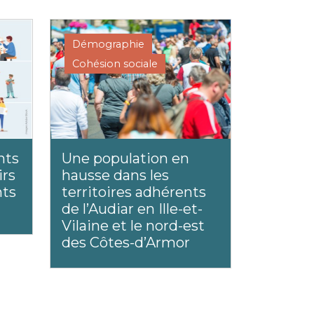
Démographie
Cohésion sociale
nts
Une population en
irs
hausse dans les
nts
territoires adhérents
de l’Audiar en Ille-et-
Vilaine et le nord-est
des Côtes-d’Armor