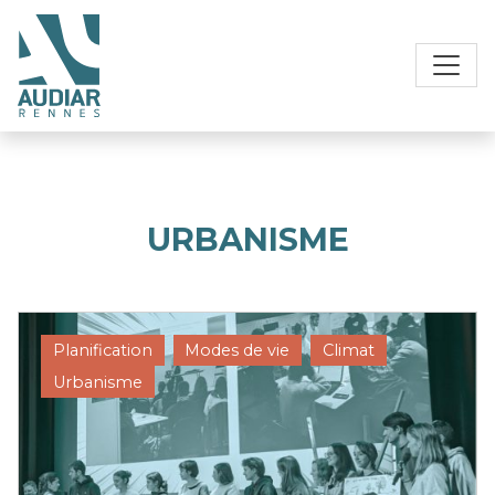
URBANISME
Planification
Modes de vie
Climat
Urbanisme