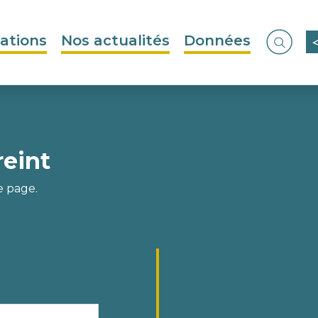
ations
Nos actualités
Données
Ouvrir
reint
e page.